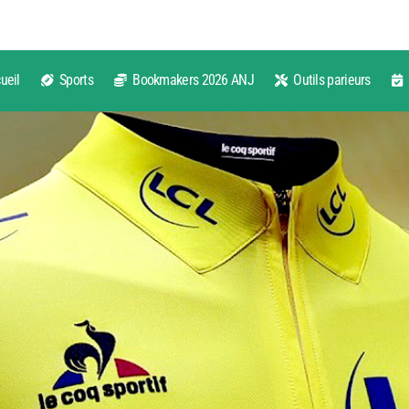
ueil
Sports
Bookmakers 2026 ANJ
Outils parieurs