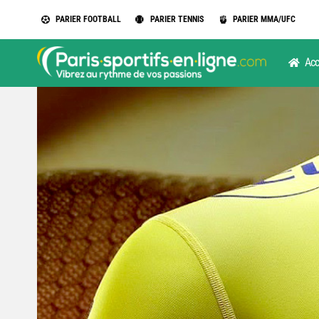
Passer
PARIER FOOTBALL
PARIER TENNIS
PARIER MMA/UFC
au
contenu
Acc