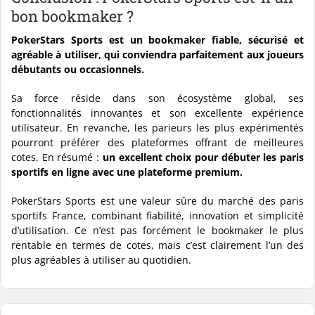
bon bookmaker ?
PokerStars Sports est un bookmaker fiable, sécurisé et
agréable à utiliser, qui conviendra parfaitement aux joueurs
débutants ou occasionnels.
Sa force réside dans son écosystème global, ses
fonctionnalités innovantes et son excellente expérience
utilisateur. En revanche, les parieurs les plus expérimentés
pourront préférer des plateformes offrant de meilleures
cotes. En résumé :
un excellent choix pour débuter les paris
sportifs en ligne avec une plateforme premium.
PokerStars Sports est une valeur sûre du marché des paris
sportifs France, combinant fiabilité, innovation et simplicité
d’utilisation. Ce n’est pas forcément le bookmaker le plus
rentable en termes de cotes, mais c’est clairement l’un des
plus agréables à utiliser au quotidien.