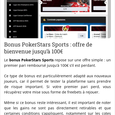
Bonus PokerStars Sports : offre de
bienvenue jusqu’à 100€
Le
bonus PokerStars Sports
repose sur une offre simple : un
premier pari remboursé jusqu’à 100€ s’il est perdant.
Ce type de bonus est particulièrement adapté aux nouveaux
joueurs, car il permet de tester la plateforme sans prendre
de risque important. Si votre premier pari perd, vous
récupérez votre mise sous forme de freebets à rejouer.
Même si ce bonus reste intéressant, il est important de noter
que les gains ne sont pas directement retirables et que
certaines conditions s’appliquent, notamment sur les cotes