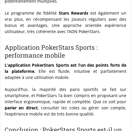
potentiellement multipliés.
Le programme de fidélité
Stars Rewards
est également un
vrai plus, en récompensant les joueurs réguliers avec des
bonus et avantages. Une approche orientée expérience
utilisateur, très cohérente avec l’ADN PokerStars.
Application PokerStars Sports :
performance mobile
L’application PokerStars Sports est l’un des points forts de
la plateforme.
Elle est fluide, intuitive et parfaitement
adaptée à une utilisation mobile.
Aujourd’hui, la majorité des paris sportifs se fait sur
smartphone, et PokerStars l’a bien compris en proposant une
interface ergonomique, rapide et complète. Que ce soit pour
parier en direct
, consulter les cotes ou gérer son compte,
l’expérience mobile est de très bonne qualité.
Conclusion : PokerStars Sports est-il un