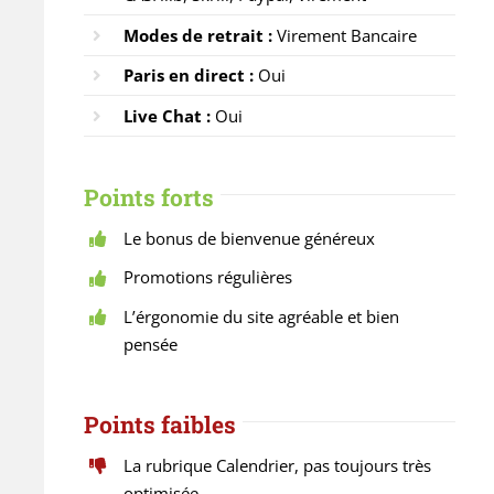
Modes de retrait :
Virement Bancaire
Paris en direct :
Oui
Live Chat :
Oui
Points forts
Le bonus de bienvenue généreux
Promotions régulières
L’érgonomie du site agréable et bien
pensée
Points faibles
La rubrique Calendrier, pas toujours très
optimisée