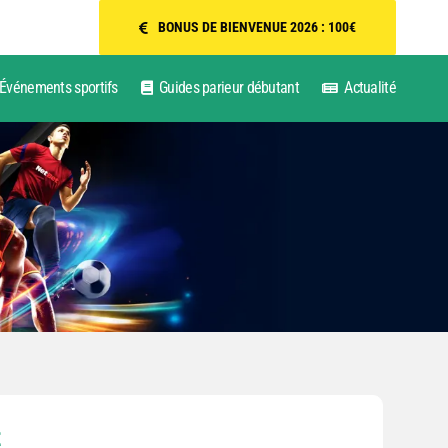
BONUS DE BIENVENUE 2026 : 100€
Événements sportifs
Guides parieur débutant
Actualité
t