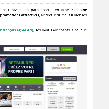
s l’univers des paris sportifs en ligne.
Avec
une
s promotions attractives
, NetBet séduit aussi bien les
 français agréé ANJ
, ses bonus alléchants, ainsi que