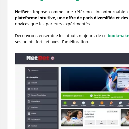
NetBet
s’impose comme une référence incontournable dan
plateforme intuitive, une offre de paris diversifiée et de
novices que les parieurs expérimentés.
Découvrons ensemble les atouts majeurs de ce
bookmaker
ses points forts et axes d’amélioration.​