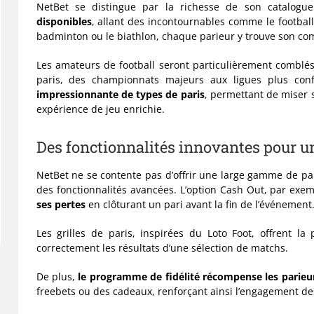
NetBet se distingue par la richesse de son catalogu
disponibles
, allant des incontournables comme le football
badminton ou le biathlon, chaque parieur y trouve son co
Les amateurs de football seront particulièrement comblé
paris, des championnats majeurs aux ligues plus conf
impressionnante de types de paris
, permettant de miser 
expérience de jeu enrichie.​
Des fonctionnalités innovantes pour u
NetBet ne se contente pas d’offrir une large gamme de pari
des fonctionnalités avancées. L’option Cash Out, par ex
ses pertes
en clôturant un pari avant la fin de l’événement
Les grilles de paris, inspirées du Loto Foot, offrent la
correctement les résultats d’une sélection de matchs.
De plus,
le programme de fidélité récompense les parieu
freebets ou des cadeaux, renforçant ainsi l’engagement des