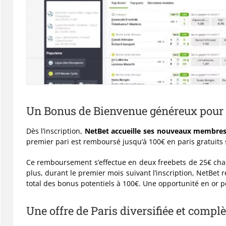
Un Bonus de Bienvenue généreux pour
Dès l’inscription,
NetBet accueille ses nouveaux membres
premier pari est remboursé jusqu’à 100€ en paris gratuits s
Ce remboursement s’effectue en deux freebets de 25€ cha
plus, durant le premier mois suivant l’inscription, NetBet
total des bonus potentiels à 100€. Une opportunité en or po
Une offre de Paris diversifiée et complè