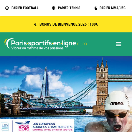
Passer
PARIER FOOTBALL
PARIER TENNIS
PARIER MMA/UFC
au
contenu
BONUS DE BIENVENUE 2026 : 100€
Toggle
Naviga
Accueil
Sports
Bookmakers 2026 ANJ
Outils parieurs