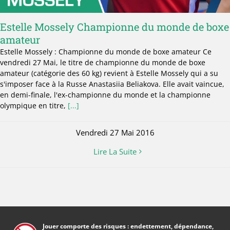
Événements sportifs
Estelle Mossely Championne du monde de boxe
amateur
Estelle Mossely : Championne du monde de boxe amateur Ce
Guides parieur débutant
vendredi 27 Mai, le titre de championne du monde de boxe
amateur (catégorie des 60 kg) revient à Estelle Mossely qui a su
s'imposer face à la Russe Anastasiia Beliakova. Elle avait vaincue,
Actualité
en demi-finale, l'ex-championne du monde et la championne
olympique en titre,
[...]
Vendredi 27 Mai 2016
Lire La Suite
Jouer comporte des risques : endettement, dépendance,