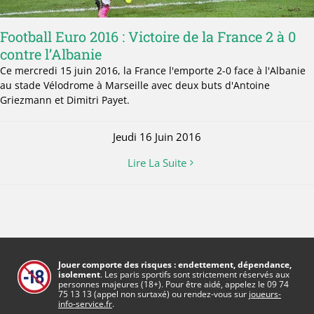
Événements sportifs
Football Euro 2016 : Victoire de la France 2 à 0
contre l’Albanie
Ce mercredi 15 juin 2016, la France l'emporte 2-0 face à l'Albanie
Guides parieur débutant
au stade Vélodrome à Marseille avec deux buts d'Antoine
Griezmann et Dimitri Payet.
Actualité
Jeudi 16 Juin 2016
Lire La Suite
Jouer comporte des risques : endettement, dépendance,
isolement
. Les paris sportifs sont strictement réservés aux
personnes majeures (18+). Pour être aidé, appelez le 09 74
75 13 13 (appel non surtaxé) ou rendez-vous sur
joueurs-
info-service.fr
.