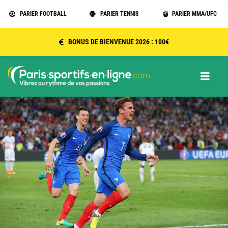
Passer
PARIER FOOTBALL
PARIER TENNIS
PARIER MMA/UFC
au
contenu
BONUS DE BIENVENUE 2026 : 100€
Toggle
Naviga
Accueil
Sports
Bookmakers 2026 ANJ
Outils parieurs