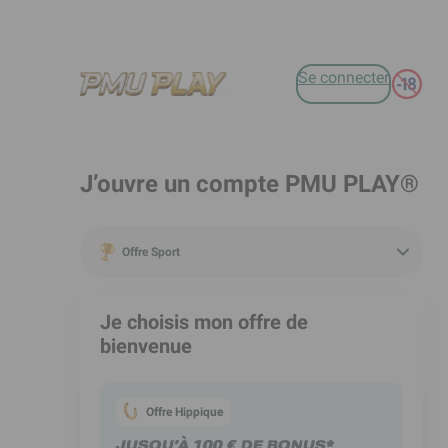
Se connecter
J’ouvre un compte PMU PLAY®
Offre Sport
Je choisis mon offre de
Votre civilité
bienvenue
Offre Hippique
Monsieur
Madame
JUSQU’À 100 € DE BONUS*