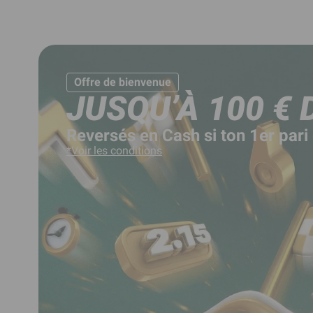
Offre de bienvenue
JUSQU’À 100 € 
Reversés en Cash si ton 1er pari
*Voir les conditions