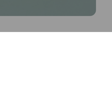
s réglementations. Personnalisez vos préférences pour contrôler
INFOS LÉGALES ET COOKIES
Infos légales et cookies
applicable dans les casinos, dans les clubs de jeux, sur les sites de
 des jeux ainsi que sur les bornes de jeux accessibles avec un compte