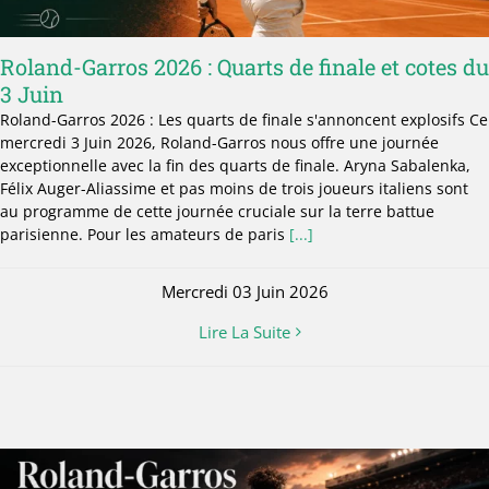
Roland-Garros 2026 : Quarts de finale et cotes du
3 Juin
Roland-Garros 2026 : Les quarts de finale s'annoncent explosifs Ce
mercredi 3 Juin 2026, Roland-Garros nous offre une journée
exceptionnelle avec la fin des quarts de finale. Aryna Sabalenka,
Félix Auger-Aliassime et pas moins de trois joueurs italiens sont
au programme de cette journée cruciale sur la terre battue
parisienne. Pour les amateurs de paris
[...]
Mercredi 03 Juin 2026
Lire La Suite