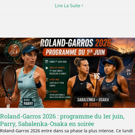
Lire La Suite
Roland-Garros 2026 : programme du 1er juin,
Parry, Sabalenka-Osaka en soirée
Roland-Garros 2026 entre dans sa phase la plus intense. Ce lundi