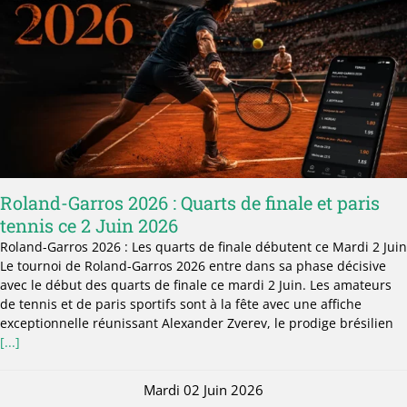
Roland-Garros 2026 : Quarts de finale et paris
tennis ce 2 Juin 2026
Roland-Garros 2026 : Les quarts de finale débutent ce Mardi 2 Juin
Le tournoi de Roland-Garros 2026 entre dans sa phase décisive
avec le début des quarts de finale ce mardi 2 Juin. Les amateurs
de tennis et de paris sportifs sont à la fête avec une affiche
exceptionnelle réunissant Alexander Zverev, le prodige brésilien
[...]
Mardi 02 Juin 2026