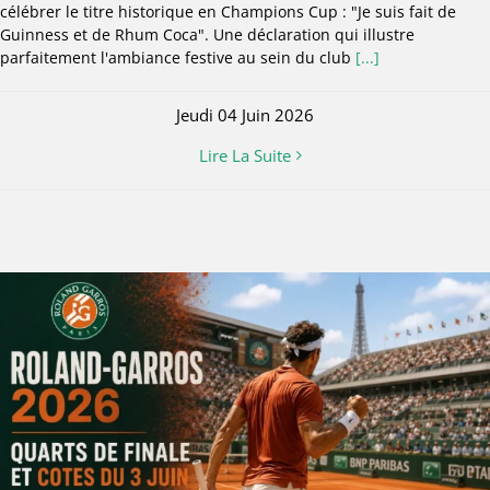
célébrer le titre historique en Champions Cup : "Je suis fait de
Guinness et de Rhum Coca". Une déclaration qui illustre
parfaitement l'ambiance festive au sein du club
[...]
Jeudi 04 Juin 2026
Lire La Suite