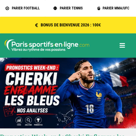
Passer
PARIER FOOTBALL
PARIER TENNIS
PARIER MMA/UFC
au
contenu
BONUS DE BIENVENUE 2026 : 100€
Toggle
Naviga
Accueil
Sports
Bookmakers 2026 ANJ
Outils parieurs