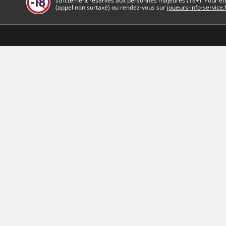
strictement réservés aux personnes majeures (18+). Pour êtr
(appel non surtaxé) ou rendez-vous sur
joueurs-info-service.