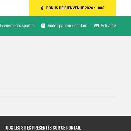
BONUS DE BIENVENUE 2026 : 100€
Événements sportifs
Guides parieur débutant
Actualité