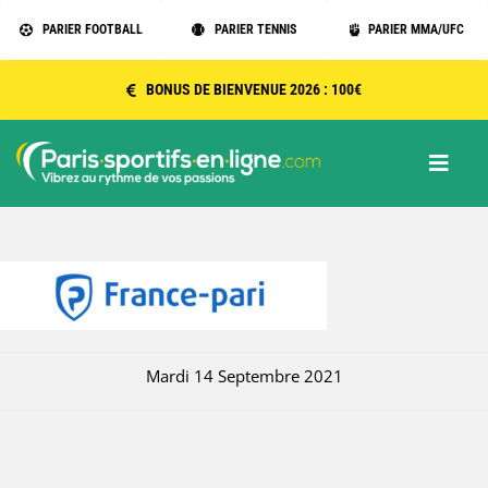
Passer
PARIER FOOTBALL
PARIER TENNIS
PARIER MMA/UFC
au
contenu
BONUS DE BIENVENUE 2026 : 100€
Toggle
Naviga
Accueil
Sports
Mardi 14 Septembre 2021
Bookmakers 2026 ANJ
Outils parieurs