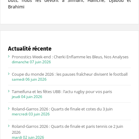
buts, nous les devont à Slimani, Halliche, Djabou et
Brahimi
Actualité récente
Pronostics Week-end : Cherki Enflamme les Bleus, Nos Analyses
dimanche 07 juin 2026
Coupe du monde 2026 : les pauses fraîcheur divisent le football
samedi 06 juin 2026
Tameifuna et les fêtes UBB : l’actu rugby pour vos paris
jeudi 04 juin 2026
Roland-Garros 2026 : Quarts de finale et cotes du 3 Juin
mercredi 03 juin 2026
Roland-Garros 2026 : Quarts de finale et paris tennis ce 2 Juin
2026
mardi 02 juin 2026