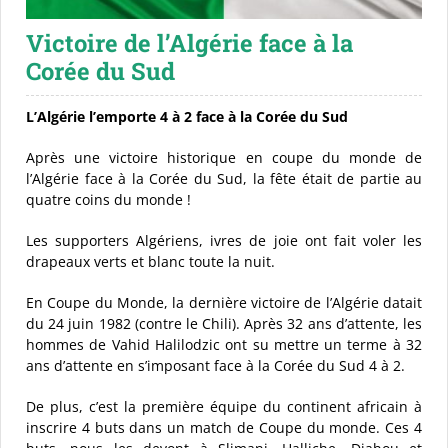
Victoire de l’Algérie face à la
Événements sportifs
Corée du Sud
Guides parieur débutant
L’Algérie l’emporte 4 à 2 face à la Corée du Sud
Après une victoire historique en coupe du monde de
l’Algérie face à la Corée du Sud, la fête était de partie au
Actualité
quatre coins du monde !
Les supporters Algériens, ivres de joie ont fait voler les
drapeaux verts et blanc toute la nuit.
En Coupe du Monde, la dernière victoire de l’Algérie datait
du 24 juin 1982 (contre le Chili). Après 32 ans d’attente, les
hommes de Vahid Halilodzic ont su mettre un terme à 32
ans d’attente en s’imposant face à la Corée du Sud 4 à 2.
De plus, c’est la première équipe du continent africain à
inscrire 4 buts dans un match de Coupe du monde. Ces 4