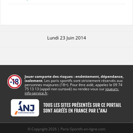
Lundi 23 Juin 2014
Jouer comporte des risques : endettement, dépendance,
isolement
. Les paris sportifs sont strictement réservés aux
personnes majeures (18+). Pour être aidé, appelez le 09 74
75 13 13 (appel non surtaxé) ou rendez-vous sur
joueurs-
info-service.fr
.
© Copyright 2026 | Paris-Sportifs-en-ligne.com