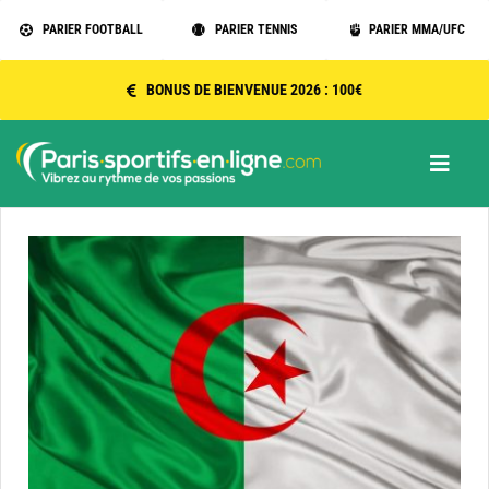
Passer
PARIER FOOTBALL
PARIER TENNIS
PARIER MMA/UFC
au
contenu
BONUS DE BIENVENUE 2026 : 100€
Toggle
Naviga
Accueil
Sports
Bookmakers 2026 ANJ
Outils parieurs