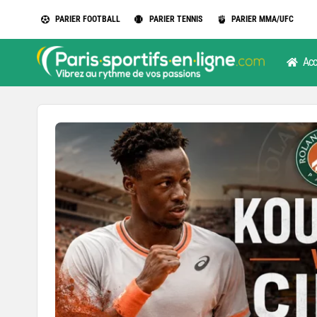
Passer
PARIER FOOTBALL
PARIER TENNIS
PARIER MMA/UFC
au
contenu
Acc