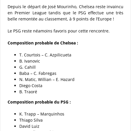
Depuis le départ de José Mourinho, Chelsea reste invaincu
en Premier League tandis que le PSG effectue une très
belle remontée au classement, à 9 points de l’Europe !
Le PSG reste néamoins favoris pour cette rencontre.
Composition probable de Chelsea :
T. Courtois – C. Azpilicueta
B. Ivanovic
G. Cahill
Baba – C. Fabregas
N. Matic, Willian – E. Hazard
Diego Costa
B. Traoré
Composition probable du PSG :
K. Trapp – Marquinhos
Thiago Silva
David Luiz