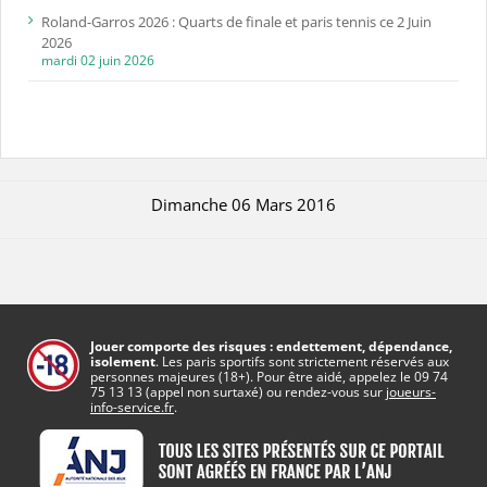
Roland-Garros 2026 : Quarts de finale et paris tennis ce 2 Juin
2026
mardi 02 juin 2026
Dimanche 06 Mars 2016
Jouer comporte des risques : endettement, dépendance,
isolement
. Les paris sportifs sont strictement réservés aux
personnes majeures (18+). Pour être aidé, appelez le 09 74
75 13 13 (appel non surtaxé) ou rendez-vous sur
joueurs-
info-service.fr
.