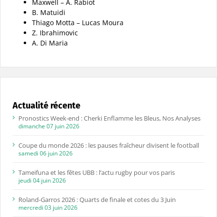
Maxwell – A. Rabiot
B. Matuidi
Thiago Motta – Lucas Moura
Z. Ibrahimovic
A. Di Maria
Actualité récente
Pronostics Week-end : Cherki Enflamme les Bleus, Nos Analyses
dimanche 07 juin 2026
Coupe du monde 2026 : les pauses fraîcheur divisent le football
samedi 06 juin 2026
Tameifuna et les fêtes UBB : l’actu rugby pour vos paris
jeudi 04 juin 2026
Roland-Garros 2026 : Quarts de finale et cotes du 3 Juin
mercredi 03 juin 2026