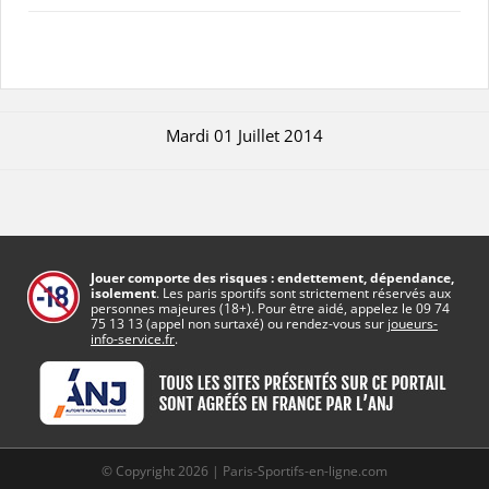
Mardi 01 Juillet 2014
Jouer comporte des risques : endettement, dépendance,
isolement
. Les paris sportifs sont strictement réservés aux
personnes majeures (18+). Pour être aidé, appelez le 09 74
75 13 13 (appel non surtaxé) ou rendez-vous sur
joueurs-
info-service.fr
.
© Copyright 2026 | Paris-Sportifs-en-ligne.com