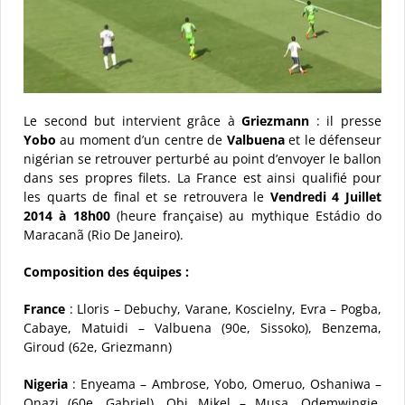
Le second but intervient grâce à
Griezmann
: il presse
Yobo
au moment d’un centre de
Valbuena
et le défenseur
nigérian se retrouver perturbé au point d’envoyer le ballon
dans ses propres filets. La France est ainsi qualifié pour
les quarts de final et se retrouvera le
Vendredi 4 Juillet
2014 à 18h00
(heure française) au mythique Estádio do
Maracanã (Rio De Janeiro).
Composition des équipes :
France
: Lloris – Debuchy, Varane, Koscielny, Evra – Pogba,
Cabaye, Matuidi – Valbuena (90e, Sissoko), Benzema,
Giroud (62e, Griezmann)
Nigeria
: Enyeama – Ambrose, Yobo, Omeruo, Oshaniwa –
Onazi (60e, Gabriel), Obi Mikel – Musa, Odemwingie,