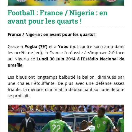
Football : France / Nigeria : en
Événements sportifs
avant pour les quarts !
Guides parieur débutant
France / Nigeria : en avant pour les quarts !
Grâce à
Pogba (79′)
et à
Yobo
(but contre son camp dans
les arrêts de jeu), la France à réussie à s’imposer 2-0 face
Actualité
au Nigeria ce
Lundi 30 Juin 2014 à l’Estádio Nacional de
Brasília.
Les bleus ont longtemps balbutié le ballon, diminués par
une chaleur étouffante. De plus avec une défense assez
friable, la menace d’un match débouchant sur une défaite
se profilait.