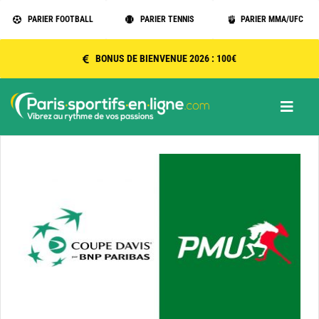
Passer
PARIER FOOTBALL
PARIER TENNIS
PARIER MMA/UFC
au
contenu
BONUS DE BIENVENUE 2026 : 100€
Toggle
Naviga
Accueil
Sports
Bookmakers 2026 ANJ
Outils parieurs