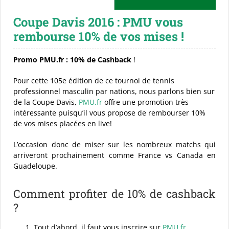
Coupe Davis 2016 : PMU vous
Événements sportifs
rembourse 10% de vos mises !
Guides parieur débutant
Promo PMU.fr : 10% de Cashback
!
Pour cette 105e édition de ce tournoi de tennis
professionnel masculin par nations, nous parlons bien sur
Actualité
de la Coupe Davis,
PMU.fr
offre une promotion très
intéressante puisqu’il vous propose de rembourser 10%
de vos mises placées en live!
L’occasion donc de miser sur les nombreux matchs qui
arriveront prochainement comme France vs Canada en
Guadeloupe.
Comment profiter de 10% de cashback
?
Tout d’abord, il faut vous inscrire sur
PMU.fr