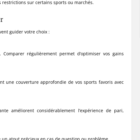
es restrictions sur certains sports ou marchés.
r
ent guider votre choix :
rs. Comparer régulièrement permet d’optimiser vos gains
ant une couverture approfondie de vos sports favoris avec
ante améliorent considérablement l’expérience de pari,
te un atout précieux en cas de question ou problème.