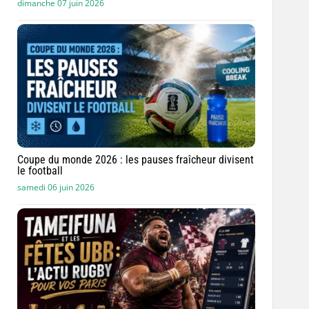
dimanche 07 juin 2026
Coupe du monde 2026 : les pauses fraîcheur divisent
le football
samedi 06 juin 2026