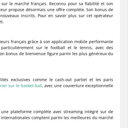
sur le marché français. Reconnu pour sa fiabilité et son
rateur propose désormais une offre complète. Son bonus de
nouveaux inscrits. Pour en savoir plus sur cet opérateur
t.
eurs français grâce à son application mobile performante
 particulièrement sur le football et le tennis, avec des
Son bonus de bienvenue figure parmi les plus généreux du
ités exclusives comme le cash-out partiel et les paris
rier sur le basket-ball
, avec une couverture exceptionnelle
une plateforme complète avec streaming intégré sur de
 internationales comptent parmi les meilleures du marché