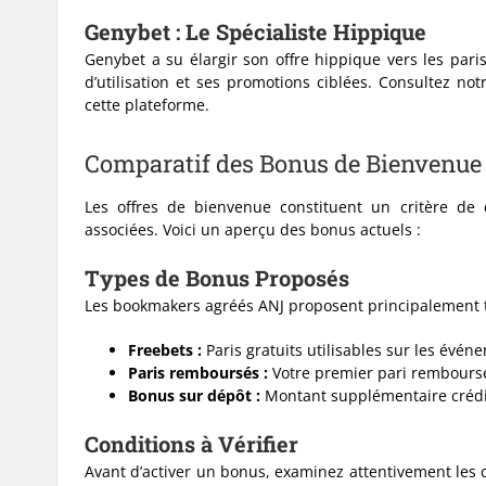
Genybet : Le Spécialiste Hippique
Genybet a su élargir son offre hippique vers les paris
d’utilisation et ses promotions ciblées. Consultez no
cette plateforme.
Comparatif des Bonus de Bienvenue
Les offres de bienvenue constituent un critère de 
associées. Voici un aperçu des bonus actuels :
Types de Bonus Proposés
Les bookmakers agréés ANJ proposent principalement tro
Freebets :
Paris gratuits utilisables sur les évén
Paris remboursés :
Votre premier pari remboursé
Bonus sur dépôt :
Montant supplémentaire crédi
Conditions à Vérifier
Avant d’activer un bonus, examinez attentivement les co