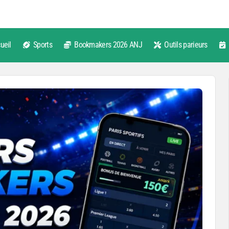
ueil
Sports
Bookmakers 2026 ANJ
Outils parieurs