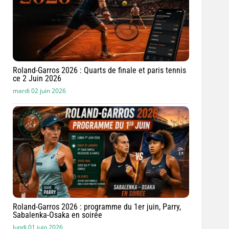
Roland-Garros 2026 : Quarts de finale et paris tennis
ce 2 Juin 2026
mardi 02 juin 2026
Roland-Garros 2026 : programme du 1er juin, Parry,
Sabalenka-Osaka en soirée
lundi 01 juin 2026