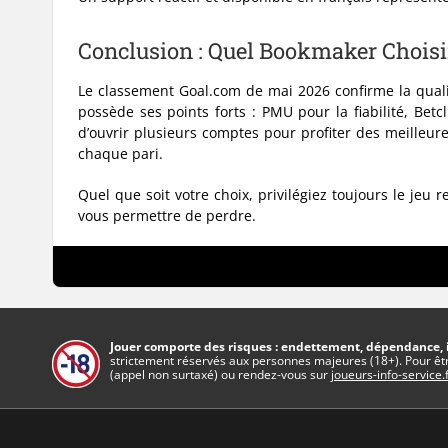
Conclusion : Quel Bookmaker Choisi
Le classement Goal.com de mai 2026 confirme la qual
possède ses points forts : PMU pour la fiabilité, Betcl
d’ouvrir plusieurs comptes pour profiter des meilleur
chaque pari.
Quel que soit votre choix, privilégiez toujours le j
vous permettre de perdre.
Jouer comporte des risques : endettement, dépendance,
strictement réservés aux personnes majeures (18+). Pour êtr
(appel non surtaxé) ou rendez-vous sur
joueurs-info-service.