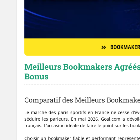
BOOKMAKERS
Meilleurs Bookmakers Agréés 
Bonus
Comparatif des Meilleurs Bookmake
Le marché des paris sportifs en France ne cesse d’év
séduire les parieurs. En mai 2026, Goal.com a dévoil
français. L’occasion idéale de faire le point sur les bo
Choisir un bookmaker fiable et performant représente 