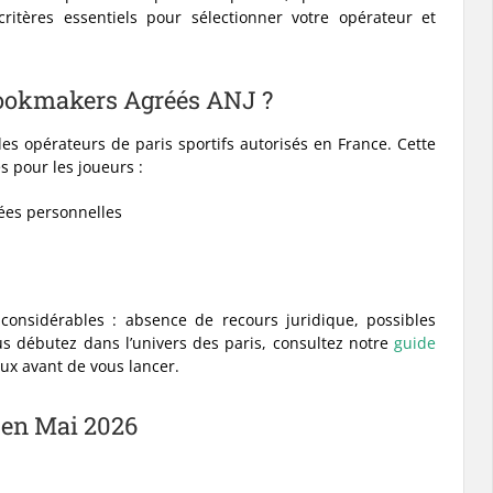
ritères essentiels pour sélectionner votre opérateur et
Bookmakers Agréés ANJ ?
des opérateurs de paris sportifs autorisés en France. Cette
s pour les joueurs :
nées personnelles
considérables : absence de recours juridique, possibles
s débutez dans l’univers des paris, consultez notre
guide
x avant de vous lancer.
 en Mai 2026