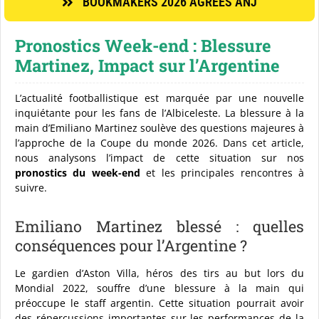
BOOKMAKERS 2026 AGRÉES ANJ
Événements sportifs
Pronostics Week-end : Blessure
Martinez, Impact sur l’Argentine
Guides parieur débutant
L’actualité footballistique est marquée par une nouvelle
inquiétante pour les fans de l’Albiceleste. La blessure à la
Actualité
main d’Emiliano Martinez soulève des questions majeures à
l’approche de la Coupe du monde 2026. Dans cet article,
nous analysons l’impact de cette situation sur nos
pronostics du week-end
et les principales rencontres à
suivre.
Emiliano Martinez blessé : quelles
conséquences pour l’Argentine ?
Le gardien d’Aston Villa, héros des tirs au but lors du
Mondial 2022, souffre d’une blessure à la main qui
préoccupe le staff argentin. Cette situation pourrait avoir
des répercussions importantes sur les performances de la