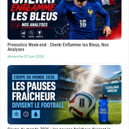
Pronostics Week-end : Cherki Enflamme les Bleus, Nos
Analyses
dimanche 07 juin 2026