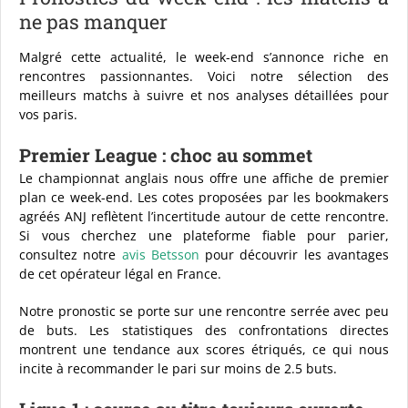
ne pas manquer
Malgré cette actualité, le week-end s’annonce riche en
rencontres passionnantes. Voici notre sélection des
meilleurs matchs à suivre et nos analyses détaillées pour
vos paris.
Premier League : choc au sommet
Le championnat anglais nous offre une affiche de premier
plan ce week-end. Les cotes proposées par les bookmakers
agréés ANJ reflètent l’incertitude autour de cette rencontre.
Si vous cherchez une plateforme fiable pour parier,
consultez notre
avis Betsson
pour découvrir les avantages
de cet opérateur légal en France.
Notre pronostic se porte sur une rencontre serrée avec peu
de buts. Les statistiques des confrontations directes
montrent une tendance aux scores étriqués, ce qui nous
incite à recommander le pari sur moins de 2.5 buts.