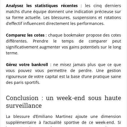
Analysez les statistiques récentes
: les cinq derniers
matchs d’une équipe donnent une indication précieuse sur
sa forme actuelle. Les blessures, suspensions et rotations
d’effectif influencent directement les performances.
Comparez les cotes
: chaque bookmaker propose des cotes
différentes. Prendre le temps de comparer peut
significativement augmenter vos gains potentiels sur le long
terme.
Gérez votre bankroll
: ne misez jamais plus que ce que
vous pouvez vous permettre de perdre. Une gestion
rigoureuse de votre capital est la base d’une pratique saine
des paris sportifs.
Conclusion : un week-end sous haute
surveillance
La blessure d’Emiliano Martinez ajoute une dimension
supplémentaire à l’actualité sportive de ce week-end. Si