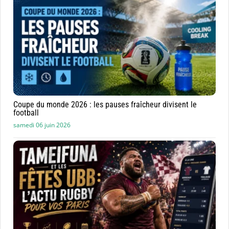
Coupe du monde 2026 : les pauses fraîcheur divisent le
football
samedi 06 juin 2026