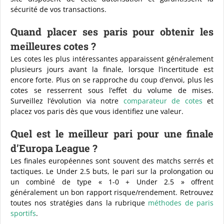
sécurité de vos transactions.
Quand placer ses paris pour obtenir les
meilleures cotes ?
Les cotes les plus intéressantes apparaissent généralement
plusieurs jours avant la finale, lorsque l’incertitude est
encore forte. Plus on se rapproche du coup d’envoi, plus les
cotes se resserrent sous l’effet du volume de mises.
Surveillez l’évolution via notre
comparateur de cotes
et
placez vos paris dès que vous identifiez une valeur.
Quel est le meilleur pari pour une finale
d’Europa League ?
Les finales européennes sont souvent des matchs serrés et
tactiques. Le Under 2.5 buts, le pari sur la prolongation ou
un combiné de type « 1-0 + Under 2.5 » offrent
généralement un bon rapport risque/rendement. Retrouvez
toutes nos stratégies dans la rubrique
méthodes de paris
sportifs
.