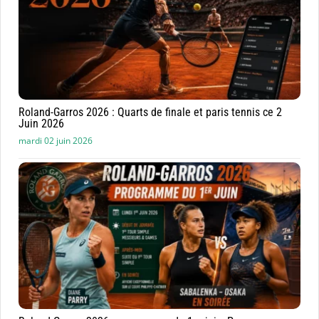
Roland-Garros 2026 : Quarts de finale et paris tennis ce 2
Juin 2026
mardi 02 juin 2026