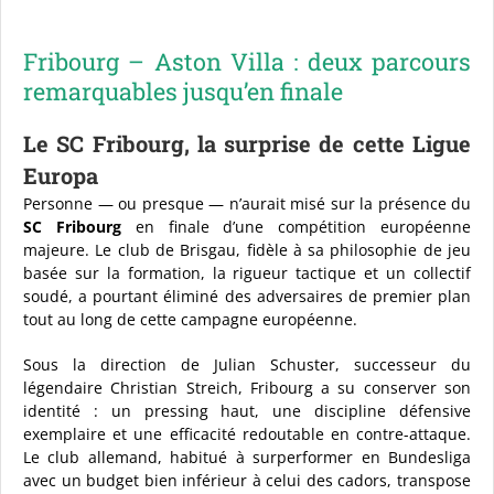
Fribourg – Aston Villa : deux parcours
remarquables jusqu’en finale
Le SC Fribourg, la surprise de cette Ligue
Europa
Personne — ou presque — n’aurait misé sur la présence du
SC Fribourg
en finale d’une compétition européenne
majeure. Le club de Brisgau, fidèle à sa philosophie de jeu
basée sur la formation, la rigueur tactique et un collectif
soudé, a pourtant éliminé des adversaires de premier plan
tout au long de cette campagne européenne.
Sous la direction de Julian Schuster, successeur du
légendaire Christian Streich, Fribourg a su conserver son
identité : un pressing haut, une discipline défensive
exemplaire et une efficacité redoutable en contre-attaque.
Le club allemand, habitué à surperformer en Bundesliga
avec un budget bien inférieur à celui des cadors, transpose