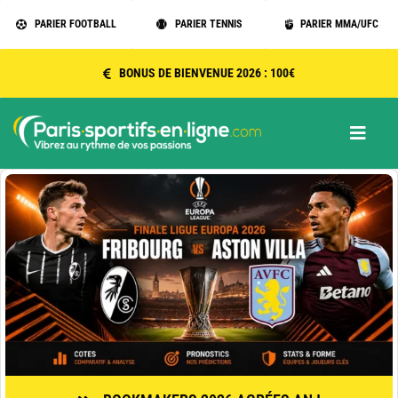
Passer
PARIER FOOTBALL
PARIER TENNIS
PARIER MMA/UFC
au
contenu
BONUS DE BIENVENUE 2026 : 100€
Toggle
Naviga
Accueil
Sports
Bookmakers 2026 ANJ
Outils parieurs