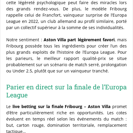
cette légèreté psychologique peut faire des miracles lors
des grands rendez-vous. De plus, le modèle Fribourg
rappelle celui de Francfort, vainqueur surprise de l’Europa
League en 2022, un club allemand au profil similaire, porté
par un collectif supérieur à la somme de ses individualités.
Notre sentiment :
Aston Villa part légèrement favori
, mais
Fribourg possède tous les ingrédients pour créer l’un des
plus grands exploits de l’histoire de l’Europa League. Pour
les parieurs, le meilleur rapport qualité-prix se situe
probablement sur un scénario de match serré, prolongation
ou Under 2.5, plutôt que sur un vainqueur tranché.
Parier en direct sur la finale de l’Europa
League
Le
live betting sur la finale Fribourg – Aston Villa
promet
d’être particulièrement riche en opportunités. Les cotes
évoluent en temps réel selon les événements du match :
but, carton rouge, domination territoriale, remplacement
tactique…