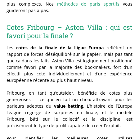
plus complexes. Nos
méthodes de paris sportifs
vous
guideront pas à pas.
Cotes Fribourg – Aston Villa : qui est
favori pour la finale ?
Les
cotes de la finale de la Ligue Europa
reflètent un
rapport de forces déséquilibré sur le papier, mais pas tant
que ça dans les faits. Aston Villa est logiquement positionné
comme favori par la majorité des bookmakers, fort d’un
effectif plus coté individuellement et d’une expérience
européenne récente au plus haut niveau.
Fribourg, en tant qu’outsider, bénéficie de cotes plus
généreuses — ce qui en fait un choix attrayant pour les
parieurs adeptes du
value betting
. L’histoire de l’Europa
League regorge de surprises en finale, et le modèle
Fribourg, bâti sur le collectif et la discipline, est
précisément le type de profil capable de créer l’exploit.
Pour identifier les meilleures cotes, utilisez