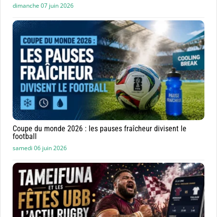
dimanche 07 juin 2026
Coupe du monde 2026 : les pauses fraîcheur divisent le
football
samedi 06 juin 2026