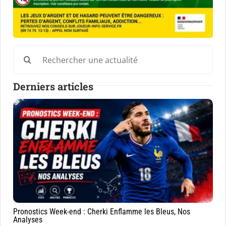
Rechercher:
Derniers articles
Pronostics Week-end : Cherki Enflamme les Bleus, Nos
Analyses