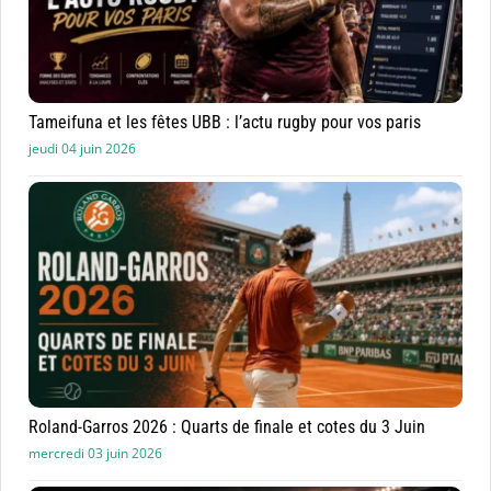
Tameifuna et les fêtes UBB : l’actu rugby pour vos paris
jeudi 04 juin 2026
Roland-Garros 2026 : Quarts de finale et cotes du 3 Juin
mercredi 03 juin 2026