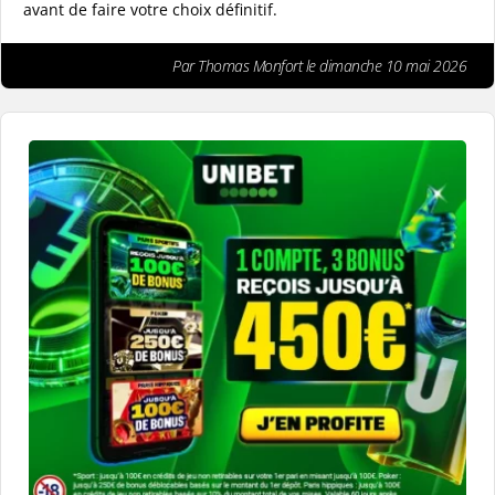
avant de faire votre choix définitif.
Par Thomas Monfort le dimanche 10 mai 2026