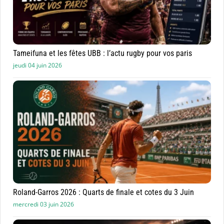
Tameifuna et les fêtes UBB : l’actu rugby pour vos paris
jeudi 04 juin 2026
Roland-Garros 2026 : Quarts de finale et cotes du 3 Juin
mercredi 03 juin 2026