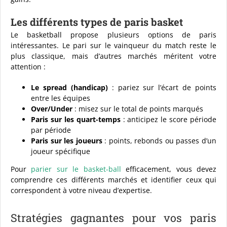
Les différents types de paris basket
Le basketball propose plusieurs options de paris
intéressantes. Le pari sur le vainqueur du match reste le
plus classique, mais d’autres marchés méritent votre
attention :
Le spread (handicap)
: pariez sur l’écart de points
entre les équipes
Over/Under
: misez sur le total de points marqués
Paris sur les quart-temps
: anticipez le score période
par période
Paris sur les joueurs
: points, rebonds ou passes d’un
joueur spécifique
Pour
parier sur le basket-ball
efficacement, vous devez
comprendre ces différents marchés et identifier ceux qui
correspondent à votre niveau d’expertise.
Stratégies gagnantes pour vos paris