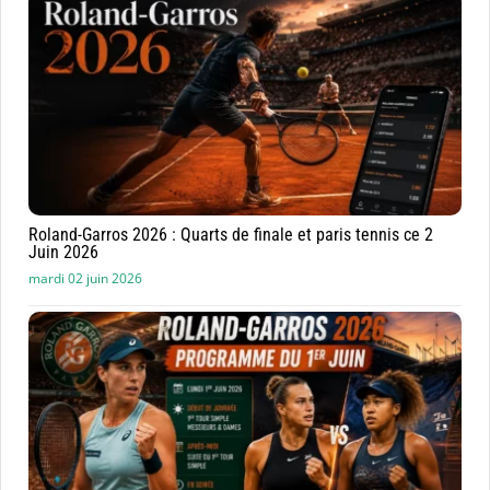
Roland-Garros 2026 : Quarts de finale et paris tennis ce 2
Juin 2026
mardi 02 juin 2026