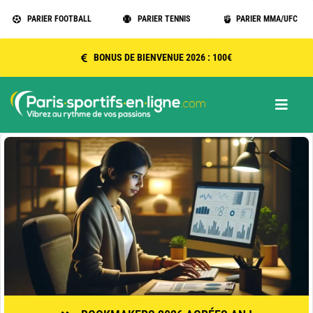
Passer
PARIER FOOTBALL
PARIER TENNIS
PARIER MMA/UFC
au
contenu
BONUS DE BIENVENUE 2026 : 100€
Toggle
Naviga
Accueil
Sports
Bookmakers 2026 ANJ
Outils parieurs