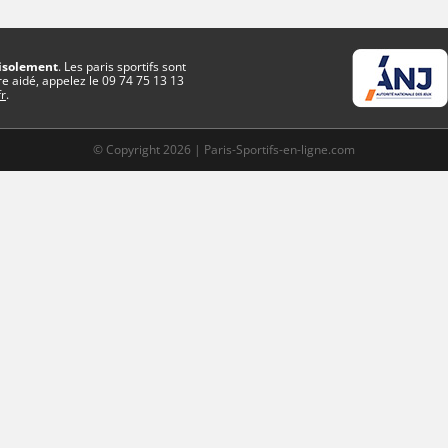
 isolement
. Les paris sportifs sont
e aidé, appelez le 09 74 75 13 13
fr
.
© Copyright 2026 | Paris-Sportifs-en-ligne.com