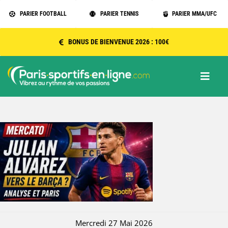
Passer
PARIER FOOTBALL
PARIER TENNIS
PARIER MMA/UFC
au
contenu
BONUS DE BIENVENUE 2026 : 100€
Toggle
Naviga
Accueil
Sports
Bookmakers 2026 ANJ
Outils parieurs
Mercredi 27 Mai 2026